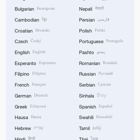
Български
नेपाली
Bulgarian
Nepali
ខ្មែរ
فارسی
Cambodian
Persian
Hrvatski
Polski
Croatian
Polish
Český
Português
Czech
Portuguese
English
پښتو
English
Pashto
Esperanto
Română
Esperanto
Romanian
Filipino
Русский
Filipino
Russian
Français
Српски
French
Serbian
Deutsch
සිංහල
German
Sinhala
Ελληνικά
Español
Greek
Spanish
Hausa
Kiswahili
Hausa
Swahili
עברית
தமிழ்
Hebrew
Tamil
हिन्दी
ไทย
Hindi
Thai