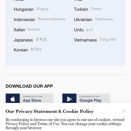
Magyar
Türkçe
Hungarian
Turkish
Bahasa Indonesia
Українська
Indonesian
Ukrainian
Italiano
اردو
Italian
Urdu
日本語
Tiếng Việt
Japanese
Vietnamese
한국어
Korean
DOWNLOAD OUR APP
Our Privacy Statement & Cookie Policy
By continuing to browse our site you agree to our use of cookies, revised
Privacy Policy and Terms of Use. You can change your cookie settings
through your browser.
© China Radio International.CRI. All Rights Reserved. 16A