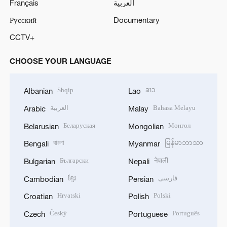
Français
العربية
Русский
Documentary
CCTV+
CHOOSE YOUR LANGUAGE
Shqip
ລາວ
Albanian
Lao
العربية
Bahasa Melayu
Arabic
Malay
Беларуская
Монгол
Belarusian
Mongolian
বাংলা
မြန်မာဘာသာ
Bengali
Myanmar
Български
नेपाली
Bulgarian
Nepali
ខ្មែរ
فارسی
Cambodian
Persian
Hrvatski
Polski
Croatian
Polish
Český
Português
Czech
Portuguese