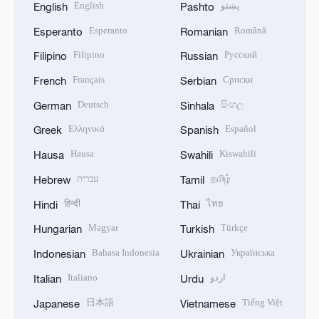
English
پښتو
English
Pashto
Esperanto
Română
Esperanto
Romanian
Filipino
Русский
Filipino
Russian
Français
Српски
French
Serbian
Deutsch
සිංහල
German
Sinhala
Ελληνικά
Español
Greek
Spanish
Hausa
Kiswahili
Hausa
Swahili
עברית
தமிழ்
Hebrew
Tamil
हिन्दी
ไทย
Hindi
Thai
Magyar
Türkçe
Hungarian
Turkish
Bahasa Indonesia
Українська
Indonesian
Ukrainian
Italiano
اردو
Italian
Urdu
日本語
Tiếng Việt
Japanese
Vietnamese