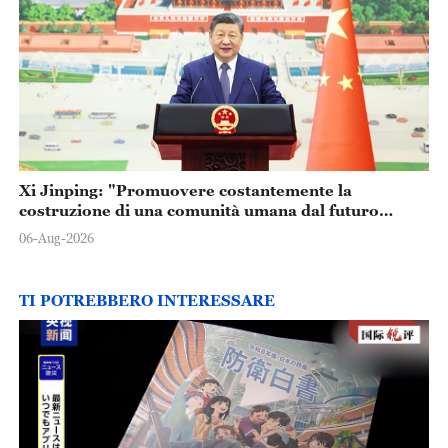
Xi Jinping: "Promuovere costantemente la
costruzione di una comunità umana dal futuro
condiviso"
06-Aug-2026
TI POTREBBERO INTERESSARE