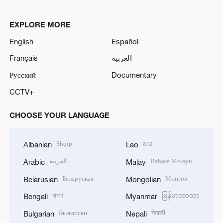
EXPLORE MORE
English
Español
Français
العربية
Русский
Documentary
CCTV+
CHOOSE YOUR LANGUAGE
Shqip
ລາວ
Albanian
Lao
العربية
Bahasa Melayu
Arabic
Malay
Беларуская
Монгол
Belarusian
Mongolian
বাংলা
မြန်မာဘာသာ
Bengali
Myanmar
Български
नेपाली
Bulgarian
Nepali