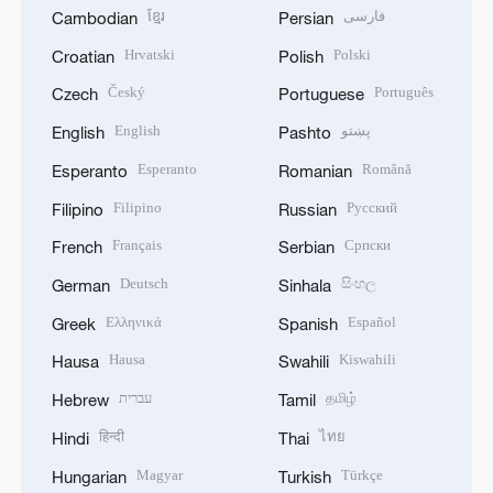
ខ្មែរ
فارسی
Cambodian
Persian
Hrvatski
Polski
Croatian
Polish
Český
Português
Czech
Portuguese
English
پښتو
English
Pashto
Esperanto
Română
Esperanto
Romanian
Filipino
Русский
Filipino
Russian
Français
Српски
French
Serbian
Deutsch
සිංහල
German
Sinhala
Ελληνικά
Español
Greek
Spanish
Hausa
Kiswahili
Hausa
Swahili
עברית
தமிழ்
Hebrew
Tamil
हिन्दी
ไทย
Hindi
Thai
Magyar
Türkçe
Hungarian
Turkish