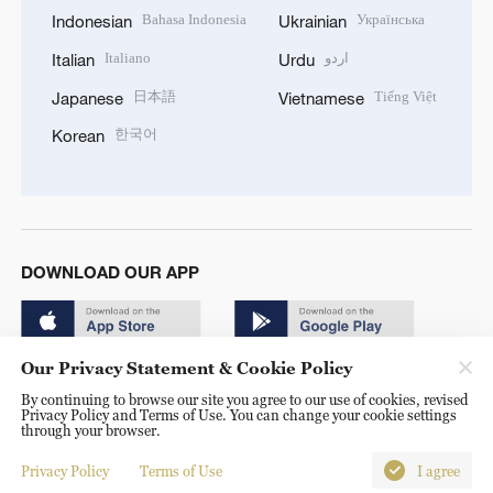
Bahasa Indonesia
Українська
Indonesian
Ukrainian
Italiano
اردو
Italian
Urdu
日本語
Tiếng Việt
Japanese
Vietnamese
한국어
Korean
DOWNLOAD OUR APP
Our Privacy Statement & Cookie Policy
By continuing to browse our site you agree to our use of cookies, revised
Privacy Policy and Terms of Use. You can change your cookie settings
through your browser.
© China Radio International.CRI. All Rights Reserved. 16A
Shijingshan Road, Beijing, China. 100040
Privacy Policy
Terms of Use
I agree