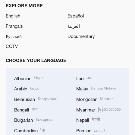
EXPLORE MORE
English
Español
Français
العربية
Русский
Documentary
CCTV+
CHOOSE YOUR LANGUAGE
Shqip
ລາວ
Albanian
Lao
العربية
Bahasa Melayu
Arabic
Malay
Беларуская
Монгол
Belarusian
Mongolian
বাংলা
မြန်မာဘာသာ
Bengali
Myanmar
Български
नेपाली
Bulgarian
Nepali
ខ្មែរ
فارسی
Cambodian
Persian