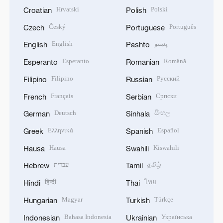
Hrvatski
Polski
Croatian
Polish
Český
Português
Czech
Portuguese
English
پښتو
English
Pashto
Esperanto
Română
Esperanto
Romanian
Filipino
Русский
Filipino
Russian
Français
Српски
French
Serbian
Deutsch
සිංහල
German
Sinhala
Ελληνικά
Español
Greek
Spanish
Hausa
Kiswahili
Hausa
Swahili
עברית
தமிழ்
Hebrew
Tamil
हिन्दी
ไทย
Hindi
Thai
Magyar
Türkçe
Hungarian
Turkish
Bahasa Indonesia
Українська
Indonesian
Ukrainian