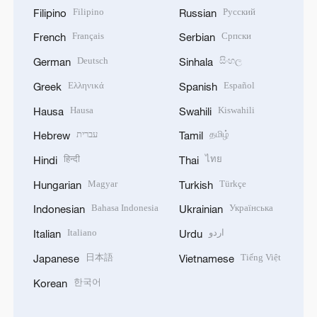
Filipino
Русский
Filipino
Russian
Français
Српски
French
Serbian
Deutsch
සිංහල
German
Sinhala
Ελληνικά
Español
Greek
Spanish
Hausa
Kiswahili
Hausa
Swahili
עברית
தமிழ்
Hebrew
Tamil
हिन्दी
ไทย
Hindi
Thai
Magyar
Türkçe
Hungarian
Turkish
Bahasa Indonesia
Українська
Indonesian
Ukrainian
Italiano
اردو
Italian
Urdu
日本語
Tiếng Việt
Japanese
Vietnamese
한국어
Korean