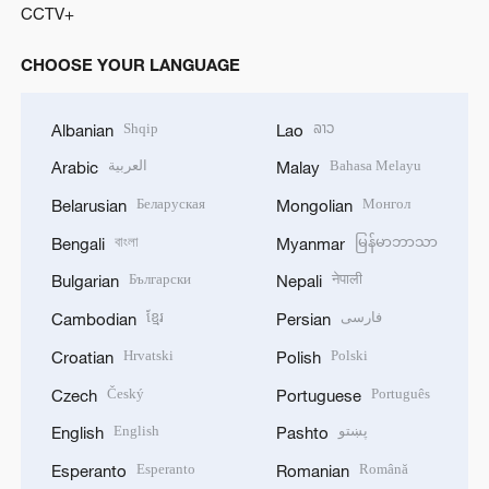
CCTV+
CHOOSE YOUR LANGUAGE
Shqip
ລາວ
Albanian
Lao
العربية
Bahasa Melayu
Arabic
Malay
Беларуская
Монгол
Belarusian
Mongolian
বাংলা
မြန်မာဘာသာ
Bengali
Myanmar
Български
नेपाली
Bulgarian
Nepali
ខ្មែរ
فارسی
Cambodian
Persian
Hrvatski
Polski
Croatian
Polish
Český
Português
Czech
Portuguese
English
پښتو
English
Pashto
Esperanto
Română
Esperanto
Romanian