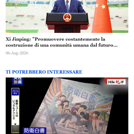
Xi Jinping: "Promuovere costantemente la
costruzione di una comunità umana dal futuro
condiviso"
06-Aug-2026
TI POTREBBERO INTERESSARE