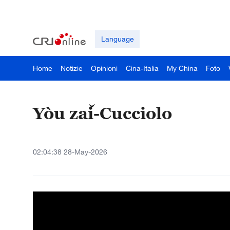
Language
Home
Notizie
Opinioni
Cina-Italia
My China
Foto
Yòu zǎi-Cucciolo
02:04:38 28-May-2026