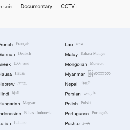
сский
Documentary
CCTV+
French
Français
Lao
ລາວ
German
Deutsch
Malay
Bahasa Melayu
Greek
Ελληνικά
Mongolian
Монгол
Hausa
Hausa
Myanmar
မြန်မာဘာသာ
Hebrew
עברית
Nepali
नेपाली
Hindi
हिन्दी
Persian
فارسی
Hungarian
Magyar
Polish
Polski
Indonesian
Bahasa Indonesia
Portuguese
Português
Italian
Italiano
Pashto
پښتو