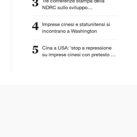
3
Tre conferenze stampa della
NDRC sullo sviluppo
dell'intelligenza artificiale
4
Imprese cinesi e statunitensi si
incontrano a Washington
5
Cina a USA: ‘stop a repressione
su imprese cinesi con pretesto di
“lavoro forzato”’