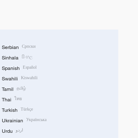
Serbian
Српски
Sinhala
සිංහල
Spanish
Español
Swahili
Kiswahili
Tamil
தமிழ்
Thai
ไทย
Turkish
Türkçe
Ukrainian
Українська
Urdu
اردو