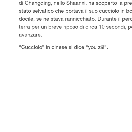
di Changqing, nello Shaanxi, ha scoperto la p
stato selvatico che portava il suo cucciolo in bo
docile, se ne stava rannicchiato. Durante il pe
terra per un breve riposo di circa 10 secondi, p
avanzare.
“Cucciolo” in cinese si dice “yòu zǎi”.