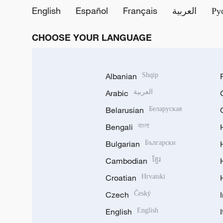
English
Español
Français
العربية
Ру
CHOOSE YOUR LANGUAGE
Albanian
Shqip
Arabic
العربية
Belarusian
Беларуская
Bengali
বাংলা
Bulgarian
Български
Cambodian
ខ្មែរ
Croatian
Hrvatski
Czech
Český
English
English