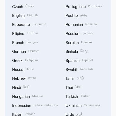
Český
Português
Czech
Portuguese
English
پښتو
English
Pashto
Esperanto
Română
Esperanto
Romanian
Filipino
Русский
Filipino
Russian
Français
Српски
French
Serbian
Deutsch
සිංහල
German
Sinhala
Ελληνικά
Español
Greek
Spanish
Hausa
Kiswahili
Hausa
Swahili
עברית
தமிழ்
Hebrew
Tamil
हिन्दी
ไทย
Hindi
Thai
Magyar
Türkçe
Hungarian
Turkish
Bahasa Indonesia
Українська
Indonesian
Ukrainian
Italiano
اردو
Italian
Urdu