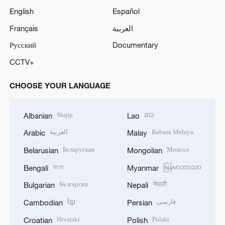
English
Español
Français
العربية
Русский
Documentary
CCTV+
CHOOSE YOUR LANGUAGE
Shqip
ລາວ
Albanian
Lao
العربية
Bahasa Melayu
Arabic
Malay
Беларуская
Монгол
Belarusian
Mongolian
বাংলা
မြန်မာဘာသာ
Bengali
Myanmar
Български
नेपाली
Bulgarian
Nepali
ខ្មែរ
فارسی
Cambodian
Persian
Hrvatski
Polski
Croatian
Polish