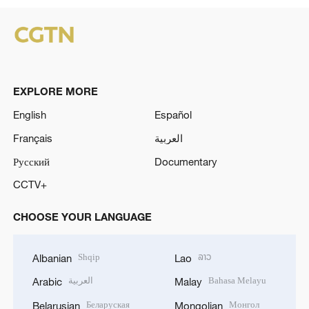
EXPLORE MORE
English
Español
Français
العربية
Русский
Documentary
CCTV+
CHOOSE YOUR LANGUAGE
Shqip
ລາວ
Albanian
Lao
العربية
Bahasa Melayu
Arabic
Malay
Беларуская
Монгол
Belarusian
Mongolian