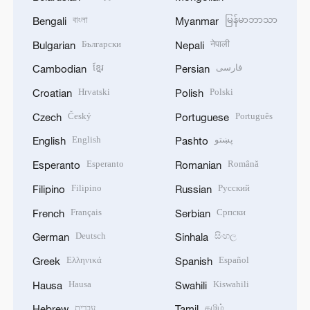
বাংলা
မြန်မာဘာသာ
Bengali
Myanmar
Български
नेपाली
Bulgarian
Nepali
ខ្មែរ
فارسی
Cambodian
Persian
Hrvatski
Polski
Croatian
Polish
Český
Português
Czech
Portuguese
English
پښتو
English
Pashto
Esperanto
Română
Esperanto
Romanian
Filipino
Русский
Filipino
Russian
Français
Српски
French
Serbian
Deutsch
සිංහල
German
Sinhala
Ελληνικά
Español
Greek
Spanish
Hausa
Kiswahili
Hausa
Swahili
עברית
தமிழ்
Hebrew
Tamil