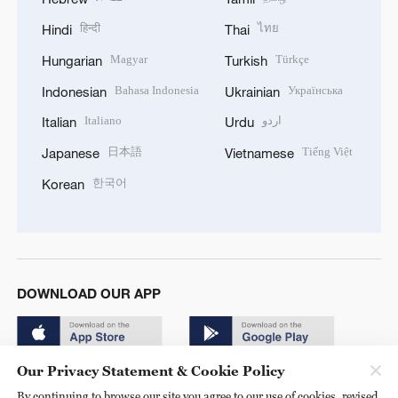
हिन्दी
ไทย
Hindi
Thai
Magyar
Türkçe
Hungarian
Turkish
Bahasa Indonesia
Українська
Indonesian
Ukrainian
Italiano
اردو
Italian
Urdu
日本語
Tiếng Việt
Japanese
Vietnamese
한국어
Korean
DOWNLOAD OUR APP
Our Privacy Statement & Cookie Policy
By continuing to browse our site you agree to our use of cookies, revised