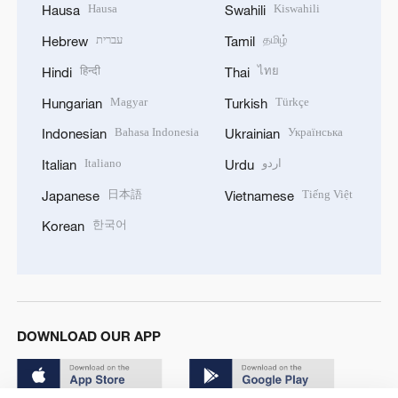
Hausa
Kiswahili
Hausa
Swahili
עברית
தமிழ்
Hebrew
Tamil
हिन्दी
ไทย
Hindi
Thai
Magyar
Türkçe
Hungarian
Turkish
Bahasa Indonesia
Українська
Indonesian
Ukrainian
Italiano
اردو
Italian
Urdu
日本語
Tiếng Việt
Japanese
Vietnamese
한국어
Korean
DOWNLOAD OUR APP