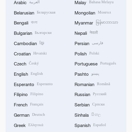
العربية
Bahasa Melayu
Arabic
Malay
Беларуская
Монгол
Belarusian
Mongolian
বাংলা
မြန်မာဘာသာ
Bengali
Myanmar
Български
नेपाली
Bulgarian
Nepali
ខ្មែរ
فارسی
Cambodian
Persian
Hrvatski
Polski
Croatian
Polish
Český
Português
Czech
Portuguese
English
پښتو
English
Pashto
Esperanto
Română
Esperanto
Romanian
Filipino
Русский
Filipino
Russian
Français
Српски
French
Serbian
Deutsch
සිංහල
German
Sinhala
Ελληνικά
Español
Greek
Spanish