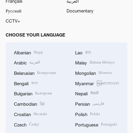
Français
العربية
Русский
Documentary
CCTV+
CHOOSE YOUR LANGUAGE
Shqip
ລາວ
Albanian
Lao
العربية
Bahasa Melayu
Arabic
Malay
Беларуская
Монгол
Belarusian
Mongolian
বাংলা
မြန်မာဘာသာ
Bengali
Myanmar
Български
नेपाली
Bulgarian
Nepali
ខ្មែរ
فارسی
Cambodian
Persian
Hrvatski
Polski
Croatian
Polish
Český
Português
Czech
Portuguese