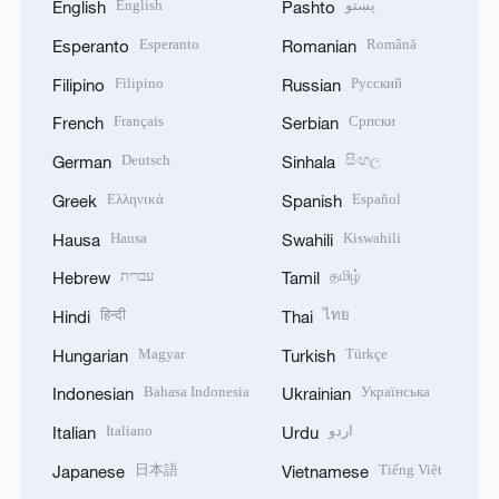
English
پښتو
English
Pashto
Esperanto
Română
Esperanto
Romanian
Filipino
Русский
Filipino
Russian
Français
Српски
French
Serbian
Deutsch
සිංහල
German
Sinhala
Ελληνικά
Español
Greek
Spanish
Hausa
Kiswahili
Hausa
Swahili
עברית
தமிழ்
Hebrew
Tamil
हिन्दी
ไทย
Hindi
Thai
Magyar
Türkçe
Hungarian
Turkish
Bahasa Indonesia
Українська
Indonesian
Ukrainian
Italiano
اردو
Italian
Urdu
日本語
Tiếng Việt
Japanese
Vietnamese