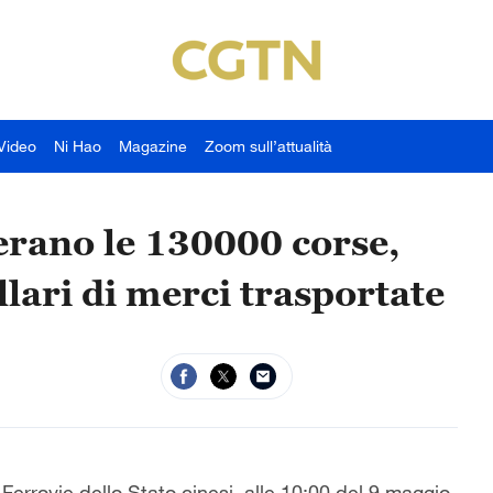
Video
Ni Hao
Magazine
Zoom sull’attualità
rano le 130000 corse,
llari di merci trasportate
rovie dello Stato cinesi, alle 10:00 del 9 maggio,