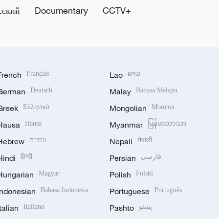
сский
Documentary
CCTV+
French
Français
Lao
ລາວ
German
Deutsch
Malay
Bahasa Melayu
Greek
Ελληνικά
Mongolian
Монгол
Hausa
Hausa
Myanmar
မြန်မာဘာသာ
Hebrew
עברית
Nepali
नेपाली
Hindi
हिन्दी
Persian
فارسی
Hungarian
Magyar
Polish
Polski
Indonesian
Bahasa Indonesia
Portuguese
Português
Italian
Italiano
Pashto
پښتو