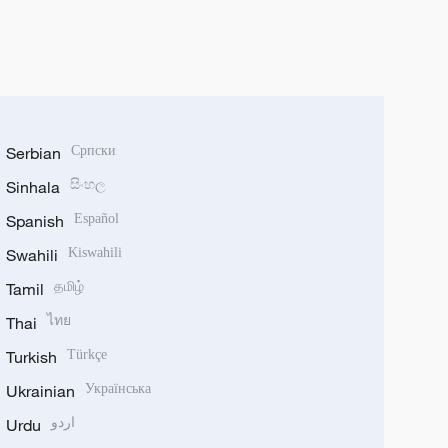
Serbian
Српски
Sinhala
සිංහල
Spanish
Español
Swahili
Kiswahili
Tamil
தமிழ்
Thai
ไทย
Turkish
Türkçe
Ukrainian
Українська
Urdu
اردو