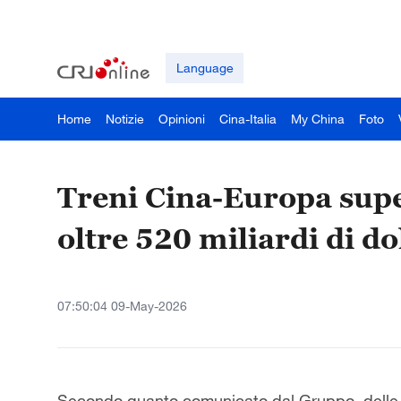
Language
Home
Notizie
Opinioni
Cina-Italia
My China
Foto
Treni Cina-Europa supe
oltre 520 miliardi di do
07:50:04 09-May-2026
Secondo quanto comunicato dal Gruppo delle Fer