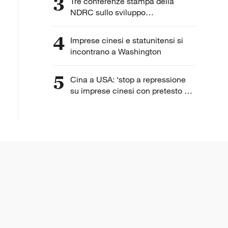
3
Tre conferenze stampa della
NDRC sullo sviluppo
dell'intelligenza artificiale
4
Imprese cinesi e statunitensi si
incontrano a Washington
5
Cina a USA: ‘stop a repressione
su imprese cinesi con pretesto di
“lavoro forzato”’