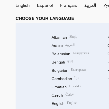
English
Español
Français
العربية
Ру
CHOOSE YOUR LANGUAGE
Albanian
Shqip
Arabic
العربية
Belarusian
Беларуская
Bengali
বাংলা
Bulgarian
Български
Cambodian
ខ្មែរ
Croatian
Hrvatski
Czech
Český
English
English