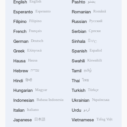
English
پښتو
English
Pashto
Esperanto
Română
Esperanto
Romanian
Filipino
Русский
Filipino
Russian
Français
Српски
French
Serbian
Deutsch
සිංහල
German
Sinhala
Ελληνικά
Español
Greek
Spanish
Hausa
Kiswahili
Hausa
Swahili
עברית
தமிழ்
Hebrew
Tamil
हिन्दी
ไทย
Hindi
Thai
Magyar
Türkçe
Hungarian
Turkish
Bahasa Indonesia
Українська
Indonesian
Ukrainian
Italiano
اردو
Italian
Urdu
日本語
Tiếng Việt
Japanese
Vietnamese