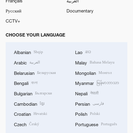
Français
العربية
Русский
Documentary
CCTV+
CHOOSE YOUR LANGUAGE
Shqip
ລາວ
Albanian
Lao
العربية
Bahasa Melayu
Arabic
Malay
Беларуская
Монгол
Belarusian
Mongolian
বাংলা
မြန်မာဘာသာ
Bengali
Myanmar
Български
नेपाली
Bulgarian
Nepali
ខ្មែរ
فارسی
Cambodian
Persian
Hrvatski
Polski
Croatian
Polish
Český
Português
Czech
Portuguese