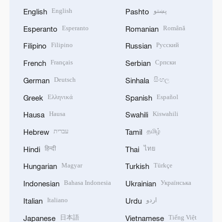
English
پښتو
English
Pashto
Esperanto
Română
Esperanto
Romanian
Filipino
Русский
Filipino
Russian
Français
Српски
French
Serbian
Deutsch
සිංහල
German
Sinhala
Ελληνικά
Español
Greek
Spanish
Hausa
Kiswahili
Hausa
Swahili
עברית
தமிழ்
Hebrew
Tamil
हिन्दी
ไทย
Hindi
Thai
Magyar
Türkçe
Hungarian
Turkish
Bahasa Indonesia
Українська
Indonesian
Ukrainian
Italiano
اردو
Italian
Urdu
日本語
Tiếng Việt
Japanese
Vietnamese