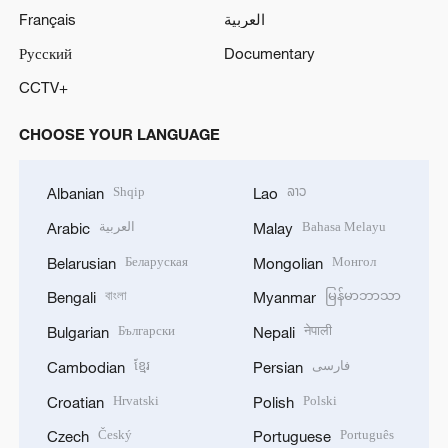
Français
العربية
Русский
Documentary
CCTV+
CHOOSE YOUR LANGUAGE
Shqip
ລາວ
Albanian
Lao
العربية
Bahasa Melayu
Arabic
Malay
Беларуская
Монгол
Belarusian
Mongolian
বাংলা
မြန်မာဘာသာ
Bengali
Myanmar
Български
नेपाली
Bulgarian
Nepali
ខ្មែរ
فارسی
Cambodian
Persian
Hrvatski
Polski
Croatian
Polish
Český
Português
Czech
Portuguese