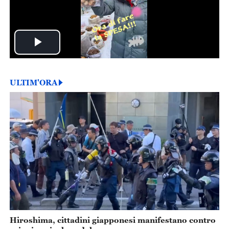
Play
Video
ULTIM'ORA
Hiroshima, cittadini giapponesi manifestano contro