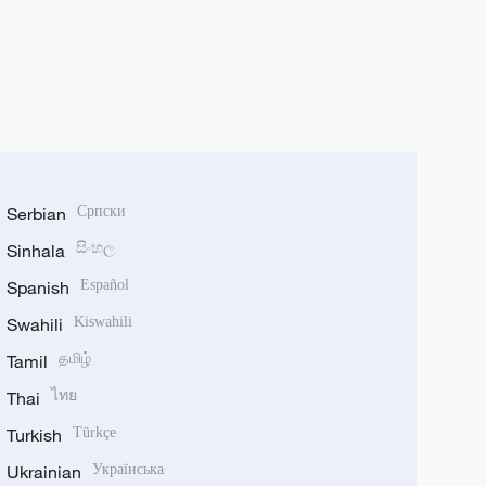
Serbian
Српски
Sinhala
සිංහල
Spanish
Español
Swahili
Kiswahili
Tamil
தமிழ்
Thai
ไทย
Turkish
Türkçe
Ukrainian
Українська