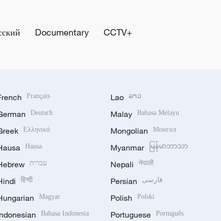
сский
Documentary
CCTV+
French
Français
Lao
ລາວ
German
Deutsch
Malay
Bahasa Melayu
Greek
Ελληνικά
Mongolian
Монгол
Hausa
Hausa
Myanmar
မြန်မာဘာသာ
Hebrew
עברית
Nepali
नेपाली
Hindi
हिन्दी
Persian
فارسی
Hungarian
Magyar
Polish
Polski
Indonesian
Bahasa Indonesia
Portuguese
Português