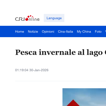
Language
Home
Notizie
Opinioni
Cina-Italia
My China
Foto
Pesca invernale al lag
01:19:04 30-Jan-2026