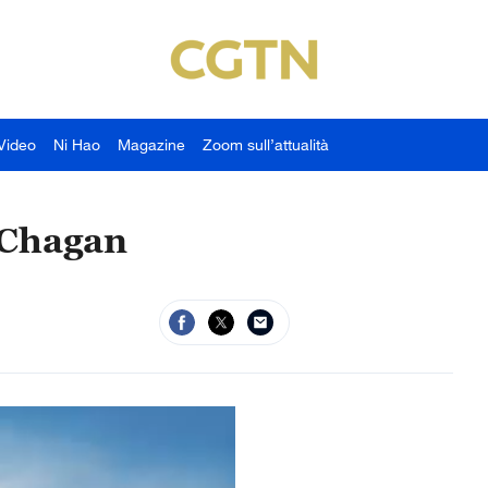
Video
Ni Hao
Magazine
Zoom sull’attualità
o Chagan