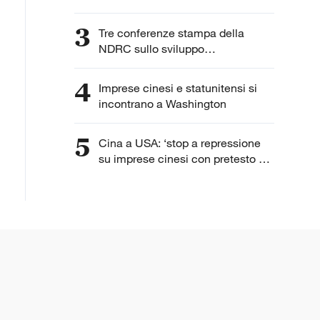
3
Tre conferenze stampa della
NDRC sullo sviluppo
dell'intelligenza artificiale
4
Imprese cinesi e statunitensi si
incontrano a Washington
5
Cina a USA: ‘stop a repressione
su imprese cinesi con pretesto di
“lavoro forzato”’