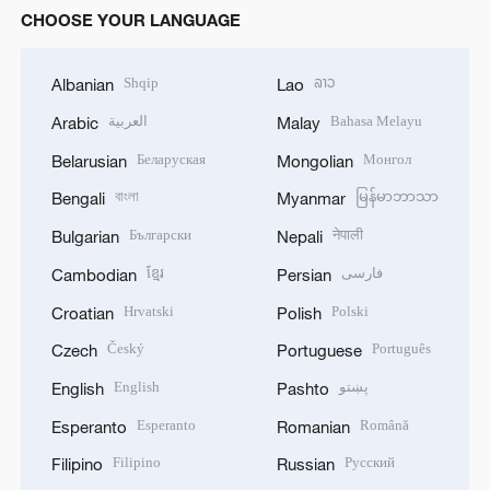
CHOOSE YOUR LANGUAGE
Shqip
ລາວ
Albanian
Lao
العربية
Bahasa Melayu
Arabic
Malay
Беларуская
Монгол
Belarusian
Mongolian
বাংলা
မြန်မာဘာသာ
Bengali
Myanmar
Български
नेपाली
Bulgarian
Nepali
ខ្មែរ
فارسی
Cambodian
Persian
Hrvatski
Polski
Croatian
Polish
Český
Português
Czech
Portuguese
English
پښتو
English
Pashto
Esperanto
Română
Esperanto
Romanian
Filipino
Русский
Filipino
Russian