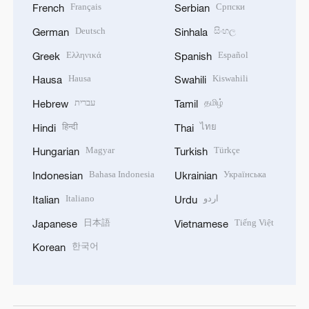
Français
Српски
French
Serbian
Deutsch
සිංහල
German
Sinhala
Ελληνικά
Español
Greek
Spanish
Hausa
Kiswahili
Hausa
Swahili
עברית
தமிழ்
Hebrew
Tamil
हिन्दी
ไทย
Hindi
Thai
Magyar
Türkçe
Hungarian
Turkish
Bahasa Indonesia
Українська
Indonesian
Ukrainian
Italiano
اردو
Italian
Urdu
日本語
Tiếng Việt
Japanese
Vietnamese
한국어
Korean