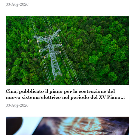
Guangdong-Hong Kong-Macao
03-Aug-2026
Cina, pubblicato il piano per la costruzione del
nuovo sistema elettrico nel periodo del XV Piano
Quinquennale
03-Aug-2026