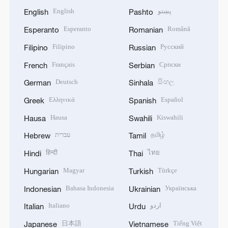
English
پښتو
English
Pashto
Esperanto
Română
Esperanto
Romanian
Filipino
Русский
Filipino
Russian
Français
Српски
French
Serbian
Deutsch
සිංහල
German
Sinhala
Ελληνικά
Español
Greek
Spanish
Hausa
Kiswahili
Hausa
Swahili
עברית
தமிழ்
Hebrew
Tamil
हिन्दी
ไทย
Hindi
Thai
Magyar
Türkçe
Hungarian
Turkish
Bahasa Indonesia
Українська
Indonesian
Ukrainian
Italiano
اردو
Italian
Urdu
日本語
Tiếng Việt
Japanese
Vietnamese