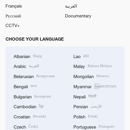
Français
العربية
Русский
Documentary
CCTV+
CHOOSE YOUR LANGUAGE
Shqip
ລາວ
Albanian
Lao
العربية
Bahasa Melayu
Arabic
Malay
Беларуская
Монгол
Belarusian
Mongolian
বাংলা
မြန်မာဘာသာ
Bengali
Myanmar
Български
नेपाली
Bulgarian
Nepali
ខ្មែរ
فارسی
Cambodian
Persian
Hrvatski
Polski
Croatian
Polish
Český
Português
Czech
Portuguese