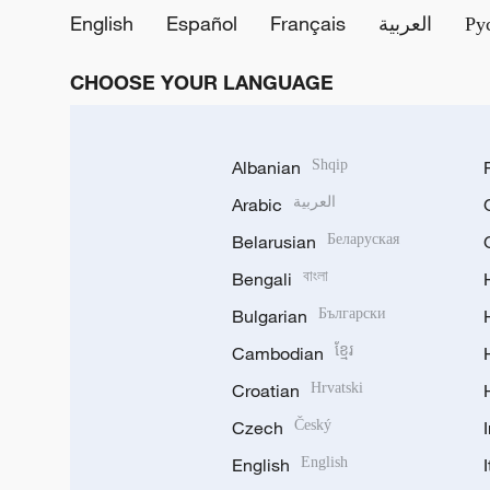
English
Español
Français
العربية
Ру
CHOOSE YOUR LANGUAGE
Albanian
Shqip
Arabic
العربية
Belarusian
Беларуская
Bengali
বাংলা
Bulgarian
Български
Cambodian
ខ្មែរ
Croatian
Hrvatski
Czech
Český
English
English