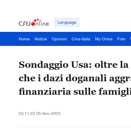
Language
Home
Notizie
Opinioni
Cina-Italia
My China
Foto
Sondaggio Usa: oltre la 
che i dazi doganali agg
finanziaria sulle famigl
03:11:23 05-Nov-2025