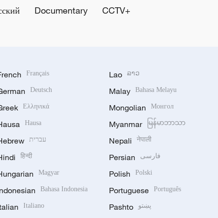
сский
Documentary
CCTV+
French
Français
Lao
ລາວ
German
Deutsch
Malay
Bahasa Melayu
Greek
Ελληνικά
Mongolian
Монгол
Hausa
Hausa
Myanmar
မြန်မာဘာသာ
Hebrew
עברית
Nepali
नेपाली
Hindi
हिन्दी
Persian
فارسی
Hungarian
Magyar
Polish
Polski
Indonesian
Bahasa Indonesia
Portuguese
Português
Italian
Italiano
Pashto
پښتو