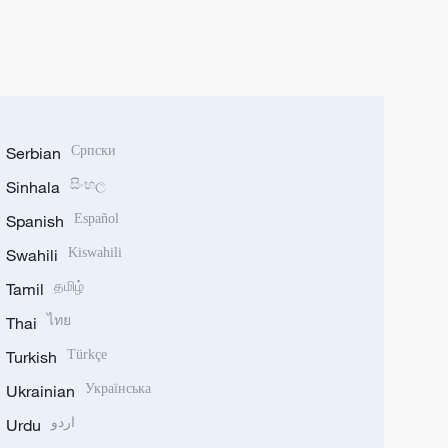
Serbian
Српски
Sinhala
සිංහල
Spanish
Español
Swahili
Kiswahili
Tamil
தமிழ்
Thai
ไทย
Turkish
Türkçe
Ukrainian
Українська
Urdu
اردو