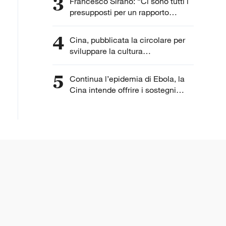
3
Francesco Sirano: “Ci sono tutti i
presupposti per un rapporto
speciale fra la Cina e l'Italia
perché condividiamo una serie di
4
Cina, pubblicata la circolare per
dati in comune”
sviluppare la cultura
cinematografica
5
Continua l’epidemia di Ebola, la
Cina intende offrire i sostegni
necessari