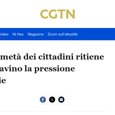
Video
Ni Hao
Magazine
Zoom sull’attualità
metà dei cittadini ritiene
ravino la pressione
ie