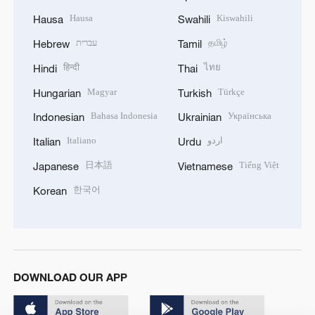
Hausa
Kiswahili
Hausa
Swahili
עברית
தமிழ்
Hebrew
Tamil
हिन्दी
ไทย
Hindi
Thai
Magyar
Türkçe
Hungarian
Turkish
Bahasa Indonesia
Українська
Indonesian
Ukrainian
Italiano
اردو
Italian
Urdu
日本語
Tiếng Việt
Japanese
Vietnamese
한국어
Korean
DOWNLOAD OUR APP