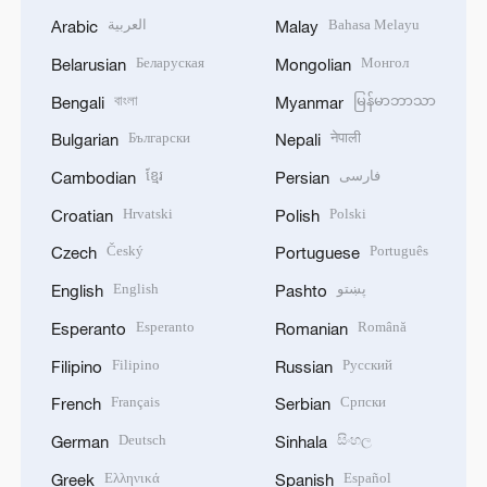
العربية
Bahasa Melayu
Arabic
Malay
Беларуская
Монгол
Belarusian
Mongolian
বাংলা
မြန်မာဘာသာ
Bengali
Myanmar
Български
नेपाली
Bulgarian
Nepali
ខ្មែរ
فارسی
Cambodian
Persian
Hrvatski
Polski
Croatian
Polish
Český
Português
Czech
Portuguese
English
پښتو
English
Pashto
Esperanto
Română
Esperanto
Romanian
Filipino
Русский
Filipino
Russian
Français
Српски
French
Serbian
Deutsch
සිංහල
German
Sinhala
Ελληνικά
Español
Greek
Spanish