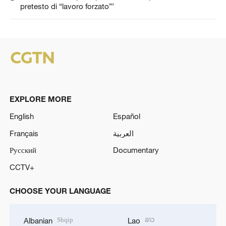
pretesto di “lavoro forzato”’
EXPLORE MORE
English
Español
Français
العربية
Русский
Documentary
CCTV+
CHOOSE YOUR LANGUAGE
Shqip
ລາວ
Albanian
Lao