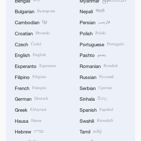
বাংলা
မြန်မာဘာသာ
Bengali
Myanmar
Български
नेपाली
Bulgarian
Nepali
ខ្មែរ
فارسی
Cambodian
Persian
Hrvatski
Polski
Croatian
Polish
Český
Português
Czech
Portuguese
English
پښتو
English
Pashto
Esperanto
Română
Esperanto
Romanian
Filipino
Русский
Filipino
Russian
Français
Српски
French
Serbian
Deutsch
සිංහල
German
Sinhala
Ελληνικά
Español
Greek
Spanish
Hausa
Kiswahili
Hausa
Swahili
עברית
தமிழ்
Hebrew
Tamil