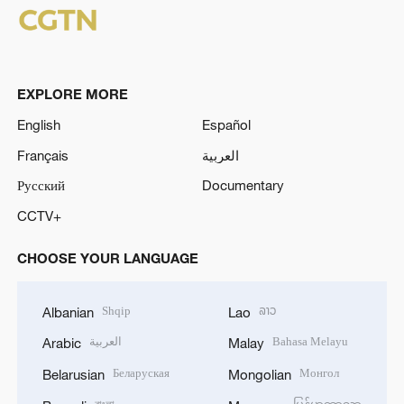
EXPLORE MORE
English
Español
Français
العربية
Русский
Documentary
CCTV+
CHOOSE YOUR LANGUAGE
Shqip
ລາວ
Albanian
Lao
العربية
Bahasa Melayu
Arabic
Malay
Беларуская
Монгол
Belarusian
Mongolian