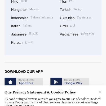
हिन्दी
ไทย
Hindi
Thai
Magyar
Türkçe
Hungarian
Turkish
Bahasa Indonesia
Українська
Indonesian
Ukrainian
Italiano
اردو
Italian
Urdu
日本語
Tiếng Việt
Japanese
Vietnamese
한국어
Korean
DOWNLOAD OUR APP
Our Privacy Statement & Cookie Policy
By continuing to browse our site you agree to our use of cookies, revised
Privacy Policy and Terms of Use. You can change your cookie settings
through your browser.