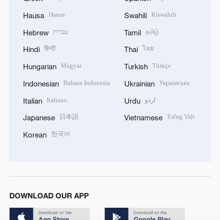
Hausa
Kiswahili
Hausa
Swahili
עברית
தமிழ்
Hebrew
Tamil
हिन्दी
ไทย
Hindi
Thai
Magyar
Türkçe
Hungarian
Turkish
Bahasa Indonesia
Українська
Indonesian
Ukrainian
Italiano
اردو
Italian
Urdu
日本語
Tiếng Việt
Japanese
Vietnamese
한국어
Korean
DOWNLOAD OUR APP