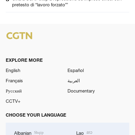
pretesto di “lavoro forzato”’
EXPLORE MORE
English
Español
Français
العربية
Русский
Documentary
CCTV+
CHOOSE YOUR LANGUAGE
Shqip
ລາວ
Albanian
Lao