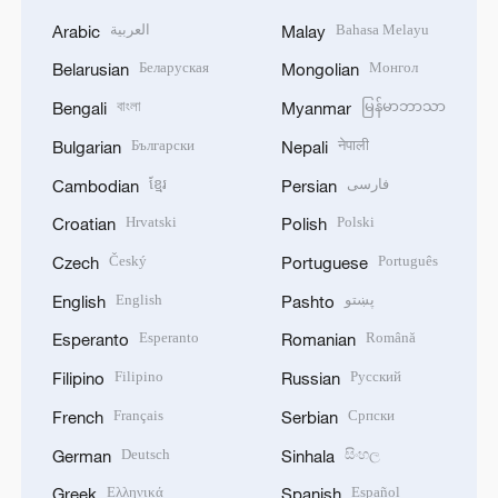
العربية
Bahasa Melayu
Arabic
Malay
Беларуская
Монгол
Belarusian
Mongolian
বাংলা
မြန်မာဘာသာ
Bengali
Myanmar
Български
नेपाली
Bulgarian
Nepali
ខ្មែរ
فارسی
Cambodian
Persian
Hrvatski
Polski
Croatian
Polish
Český
Português
Czech
Portuguese
English
پښتو
English
Pashto
Esperanto
Română
Esperanto
Romanian
Filipino
Русский
Filipino
Russian
Français
Српски
French
Serbian
Deutsch
සිංහල
German
Sinhala
Ελληνικά
Español
Greek
Spanish