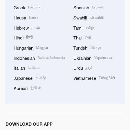
Ελληνικά
Español
Greek
Spanish
Hausa
Kiswahili
Hausa
Swahili
עברית
தமிழ்
Hebrew
Tamil
हिन्दी
ไทย
Hindi
Thai
Magyar
Türkçe
Hungarian
Turkish
Bahasa Indonesia
Українська
Indonesian
Ukrainian
Italiano
اردو
Italian
Urdu
日本語
Tiếng Việt
Japanese
Vietnamese
한국어
Korean
DOWNLOAD OUR APP