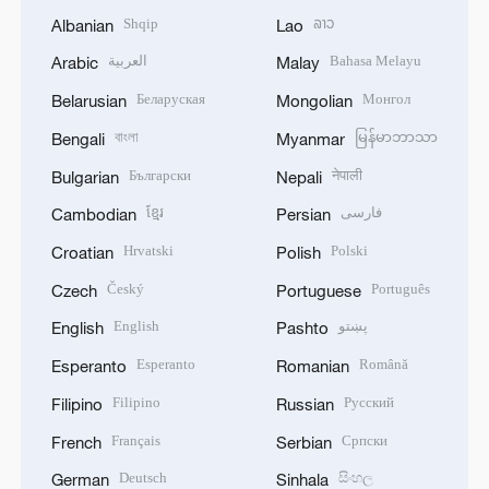
Shqip
ລາວ
Albanian
Lao
العربية
Bahasa Melayu
Arabic
Malay
Беларуская
Монгол
Belarusian
Mongolian
বাংলা
မြန်မာဘာသာ
Bengali
Myanmar
Български
नेपाली
Bulgarian
Nepali
ខ្មែរ
فارسی
Cambodian
Persian
Hrvatski
Polski
Croatian
Polish
Český
Português
Czech
Portuguese
English
پښتو
English
Pashto
Esperanto
Română
Esperanto
Romanian
Filipino
Русский
Filipino
Russian
Français
Српски
French
Serbian
Deutsch
සිංහල
German
Sinhala