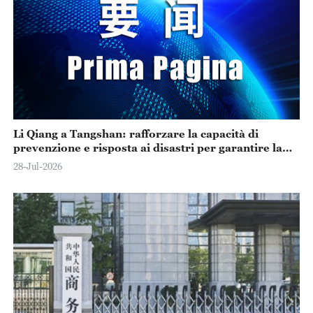
Li Qiang a Tangshan: rafforzare la capacità di
prevenzione e risposta ai disastri per garantire la
sicurezza della popolazione
28-Jul-2026