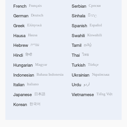
Français
Српски
French
Serbian
Deutsch
සිංහල
German
Sinhala
Ελληνικά
Español
Greek
Spanish
Hausa
Kiswahili
Hausa
Swahili
עברית
தமிழ்
Hebrew
Tamil
हिन्दी
ไทย
Hindi
Thai
Magyar
Türkçe
Hungarian
Turkish
Bahasa Indonesia
Українська
Indonesian
Ukrainian
Italiano
اردو
Italian
Urdu
日本語
Tiếng Việt
Japanese
Vietnamese
한국어
Korean