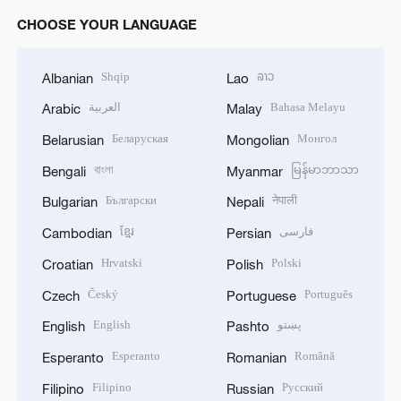
CHOOSE YOUR LANGUAGE
Shqip
ລາວ
Albanian
Lao
العربية
Bahasa Melayu
Arabic
Malay
Беларуская
Монгол
Belarusian
Mongolian
বাংলা
မြန်မာဘာသာ
Bengali
Myanmar
Български
नेपाली
Bulgarian
Nepali
ខ្មែរ
فارسی
Cambodian
Persian
Hrvatski
Polski
Croatian
Polish
Český
Português
Czech
Portuguese
English
پښتو
English
Pashto
Esperanto
Română
Esperanto
Romanian
Filipino
Русский
Filipino
Russian