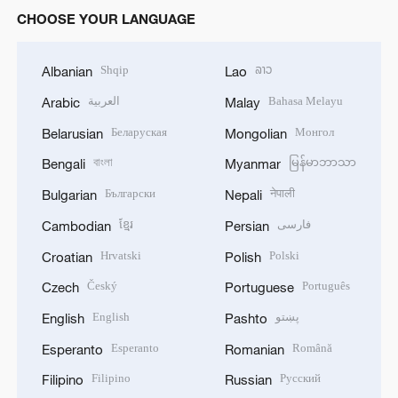
CHOOSE YOUR LANGUAGE
Shqip
ລາວ
Albanian
Lao
العربية
Bahasa Melayu
Arabic
Malay
Беларуская
Монгол
Belarusian
Mongolian
বাংলা
မြန်မာဘာသာ
Bengali
Myanmar
Български
नेपाली
Bulgarian
Nepali
ខ្មែរ
فارسی
Cambodian
Persian
Hrvatski
Polski
Croatian
Polish
Český
Português
Czech
Portuguese
English
پښتو
English
Pashto
Esperanto
Română
Esperanto
Romanian
Filipino
Русский
Filipino
Russian