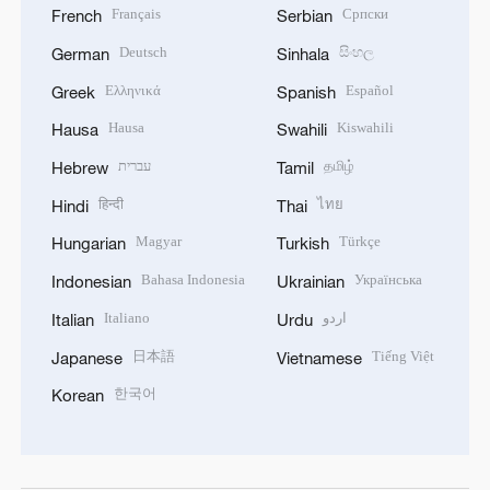
Français
Српски
French
Serbian
Deutsch
සිංහල
German
Sinhala
Ελληνικά
Español
Greek
Spanish
Hausa
Kiswahili
Hausa
Swahili
עברית
தமிழ்
Hebrew
Tamil
हिन्दी
ไทย
Hindi
Thai
Magyar
Türkçe
Hungarian
Turkish
Bahasa Indonesia
Українська
Indonesian
Ukrainian
Italiano
اردو
Italian
Urdu
日本語
Tiếng Việt
Japanese
Vietnamese
한국어
Korean