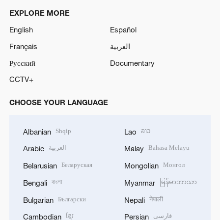
EXPLORE MORE
English
Español
Français
العربية
Русский
Documentary
CCTV+
CHOOSE YOUR LANGUAGE
Shqip
ລາວ
Albanian
Lao
العربية
Bahasa Melayu
Arabic
Malay
Беларуская
Монгол
Belarusian
Mongolian
বাংলা
မြန်မာဘာသာ
Bengali
Myanmar
Български
नेपाली
Bulgarian
Nepali
ខ្មែរ
فارسی
Cambodian
Persian