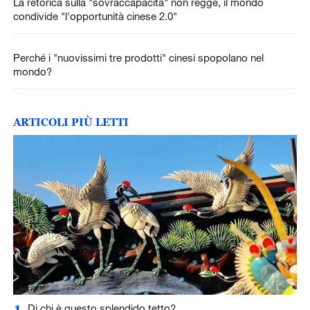
La retorica sulla "sovraccapacità" non regge, il mondo
condivide "l'opportunità cinese 2.0"
Perché i "nuovissimi tre prodotti" cinesi spopolano nel
mondo?
ARTICOLI PIÙ LETTI
1
Di chi è questo splendido tetto?