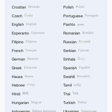
Hrvatski
Polski
Croatian
Polish
Český
Português
Czech
Portuguese
English
پښتو
English
Pashto
Esperanto
Română
Esperanto
Romanian
Filipino
Русский
Filipino
Russian
Français
Српски
French
Serbian
Deutsch
සිංහල
German
Sinhala
Ελληνικά
Español
Greek
Spanish
Hausa
Kiswahili
Hausa
Swahili
עברית
தமிழ்
Hebrew
Tamil
हिन्दी
ไทย
Hindi
Thai
Magyar
Türkçe
Hungarian
Turkish
Bahasa Indonesia
Українська
Indonesian
Ukrainian