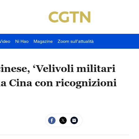
Video
Ni Hao
Magazine
Zoom sull’attualità
inese, ‘Velivoli militari
a Cina con ricognizioni