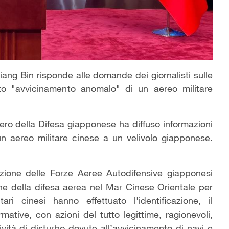
iang Bin risponde alle domande dei giornalisti sulle
tto "avvicinamento anomalo" di un aereo militare
tero della Difesa giapponese ha diffuso informazioni
 aereo militare cinese a un velivolo giapponese.
izione delle Forze Aeree Autodifensive giapponesi
one della difesa aerea nel Mar Cinese Orientale per
tari cinesi hanno effettuato l'identificazione, il
ative, con azioni del tutto legittime, ragionevoli,
ività di disturbo dovute all’avvicinamento di navi e