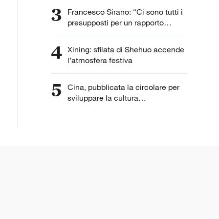
3
Francesco Sirano: “Ci sono tutti i
presupposti per un rapporto
speciale fra la Cina e l'Italia
perché condividiamo una serie di
4
Xining: sfilata di Shehuo accende
dati in comune”
l’atmosfera festiva
5
Cina, pubblicata la circolare per
sviluppare la cultura
cinematografica