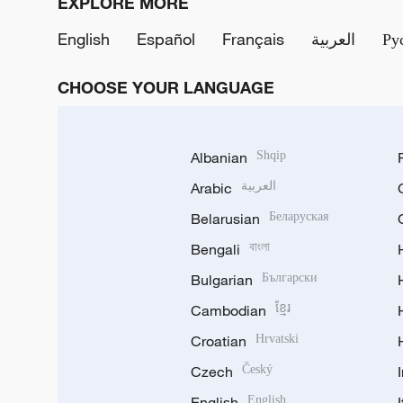
EXPLORE MORE
English
Español
Français
العربية
Ру
CHOOSE YOUR LANGUAGE
Albanian
Shqip
Arabic
العربية
Belarusian
Беларуская
Bengali
বাংলা
Bulgarian
Български
Cambodian
ខ្មែរ
Croatian
Hrvatski
Czech
Český
English
English