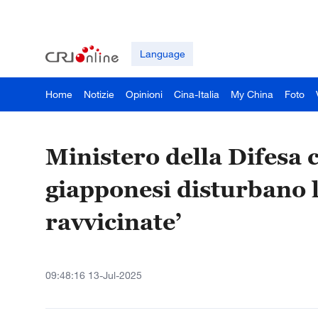
Language
Home
Notizie
Opinioni
Cina-Italia
My China
Foto
Ministero della Difesa c
giapponesi disturbano l
ravvicinate’
09:48:16 13-Jul-2025