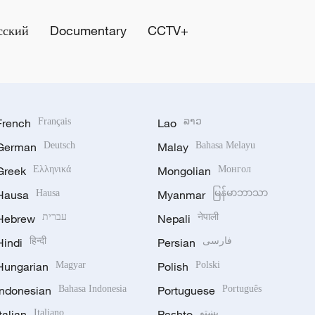
сский
Documentary
CCTV+
French
Français
Lao
ລາວ
German
Deutsch
Malay
Bahasa Melayu
Greek
Ελληνικά
Mongolian
Монгол
Hausa
Hausa
Myanmar
မြန်မာဘာသာ
Hebrew
עברית
Nepali
नेपाली
Hindi
हिन्दी
Persian
فارسی
Hungarian
Magyar
Polish
Polski
Indonesian
Bahasa Indonesia
Portuguese
Português
Italian
Italiano
Pashto
پښتو