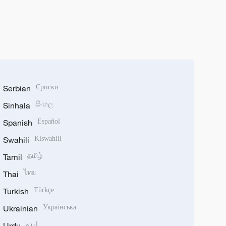
Serbian
Српски
Sinhala
සිංහල
Spanish
Español
Swahili
Kiswahili
Tamil
தமிழ்
Thai
ไทย
Turkish
Türkçe
Ukrainian
Українська
Urdu
اردو