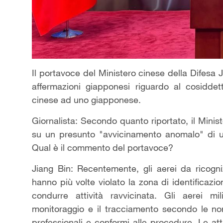
Il portavoce del Ministero cinese della Difesa J
affermazioni giapponesi riguardo al cosidde
cinese ad uno giapponese.
Giornalista: Secondo quanto riportato, il Minis
su un presunto "avvicinamento anomalo" di un
Qual è il commento del portavoce?
Jiang Bin: Recentemente, gli aerei da ricogn
hanno più volte violato la zona di identificazi
condurre attività ravvicinata. Gli aerei mili
monitoraggio e il tracciamento secondo le norm
professionali e conformi alle procedure. Le att