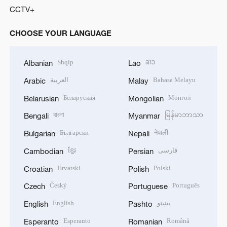
CCTV+
CHOOSE YOUR LANGUAGE
Shqip
ລາວ
Albanian
Lao
العربية
Bahasa Melayu
Arabic
Malay
Беларуская
Монгол
Belarusian
Mongolian
বাংলা
မြန်မာဘာသာ
Bengali
Myanmar
Български
नेपाली
Bulgarian
Nepali
ខ្មែរ
فارسی
Cambodian
Persian
Hrvatski
Polski
Croatian
Polish
Český
Português
Czech
Portuguese
English
پښتو
English
Pashto
Esperanto
Română
Esperanto
Romanian