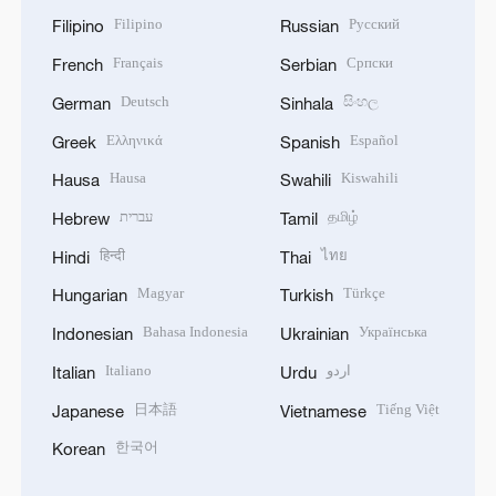
Filipino
Русский
Filipino
Russian
Français
Српски
French
Serbian
Deutsch
සිංහල
German
Sinhala
Ελληνικά
Español
Greek
Spanish
Hausa
Kiswahili
Hausa
Swahili
עברית
தமிழ்
Hebrew
Tamil
हिन्दी
ไทย
Hindi
Thai
Magyar
Türkçe
Hungarian
Turkish
Bahasa Indonesia
Українська
Indonesian
Ukrainian
Italiano
اردو
Italian
Urdu
日本語
Tiếng Việt
Japanese
Vietnamese
한국어
Korean