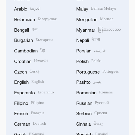
العربية
Bahasa Melayu
Arabic
Malay
Беларуская
Монгол
Belarusian
Mongolian
বাংলা
မြန်မာဘာသာ
Bengali
Myanmar
Български
नेपाली
Bulgarian
Nepali
ខ្មែរ
فارسی
Cambodian
Persian
Hrvatski
Polski
Croatian
Polish
Český
Português
Czech
Portuguese
English
پښتو
English
Pashto
Esperanto
Română
Esperanto
Romanian
Filipino
Русский
Filipino
Russian
Français
Српски
French
Serbian
Deutsch
සිංහල
German
Sinhala
Ελληνικά
Español
Greek
Spanish