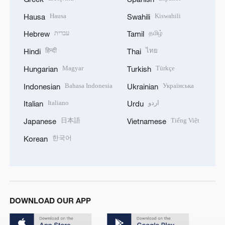
Hausa
Kiswahili
Hausa
Swahili
עברית
தமிழ்
Hebrew
Tamil
हिन्दी
ไทย
Hindi
Thai
Magyar
Türkçe
Hungarian
Turkish
Bahasa Indonesia
Українська
Indonesian
Ukrainian
Italiano
اردو
Italian
Urdu
日本語
Tiếng Việt
Japanese
Vietnamese
한국어
Korean
DOWNLOAD OUR APP