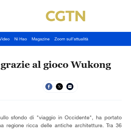
Video
Ni Hao
Magazine
Zoom sull’attualità
 grazie al gioco Wukong
llo sfondo di "viaggio in Occidente", ha portato
a regione ricca delle antiche architetture. Tra 36