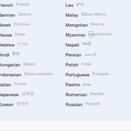
French
Français
Lao
ລາວ
German
Deutsch
Malay
Bahasa Melayu
Greek
Ελληνικά
Mongolian
Монгол
Hausa
Hausa
Myanmar
မြန်မာဘာသာ
Hebrew
עברית
Nepali
नेपाली
Hindi
हिन्दी
Persian
فارسی
Hungarian
Magyar
Polish
Polski
Indonesian
Bahasa Indonesia
Portuguese
Português
Italian
Italiano
Pashto
پښتو
Japanese
日本語
Romanian
Română
Korean
한국어
Russian
Русский