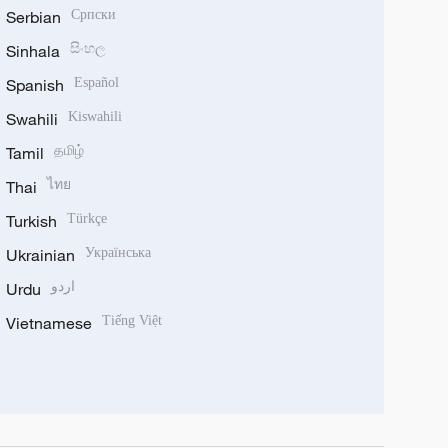
Serbian
Српски
Sinhala
සිංහල
Spanish
Español
Swahili
Kiswahili
Tamil
தமிழ்
Thai
ไทย
Turkish
Türkçe
Ukrainian
Українська
Urdu
اردو
Vietnamese
Tiếng Việt