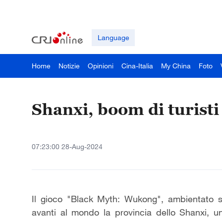
Language
Home
Notizie
Opinioni
Cina-Italia
My China
Foto
Shanxi, boom di turisti
07:23:00 28-Aug-2024
Il gioco "Black Myth: Wukong", ambientato su
avanti al mondo la provincia dello Shanxi, un