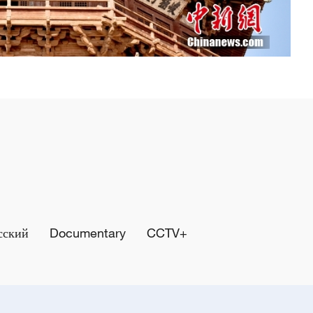
сский
Documentary
CCTV+