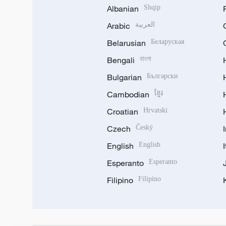
Albanian
Shqip
Arabic
العربية
Belarusian
Беларуская
Bengali
বাংলা
Bulgarian
Български
Cambodian
ខ្មែរ
Croatian
Hrvatski
Czech
Český
English
English
Esperanto
Esperanto
Filipino
Filipino