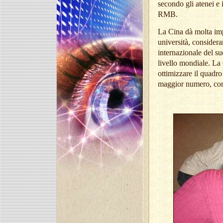
secondo gli atenei e 
RMB.
La Cina d
à
molta impo
universit
à
, considera
internazionale del suo
livello mondiale. La
ottimizzare il quadro 
maggior numero, con p