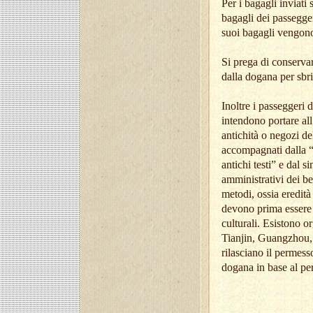
Per i bagagli inviati
bagagli dei passegger
suoi bagagli vengono 
Si prega di conservar
dalla dogana per sbrig
Inoltre i passeggeri 
intendono portare all’
antichità o negozi de
accompagnati dalla “R
antichi testi” e dal s
amministrativi dei ben
metodi, ossia eredità 
devono prima essere v
culturali. Esistono 
Tianjin, Guangzhou, e
rilasciano il permess
dogana in base al per