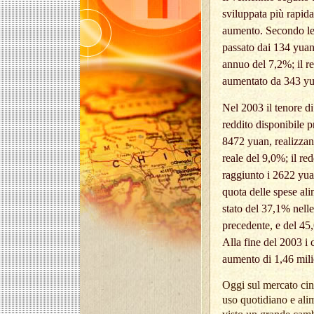
sviluppata pi
ù
rapidam
aumento. Secondo le st
passato dai 134 yua
annuo del 7,2%; il re
aumentato da 343 yu
Nel 2003 il tenore di
reddito disponibile p
8472 yuan, realizzand
reale del 9,0%; il re
raggiunto i 2622 yua
quota delle spese ali
stato del 37,1% nelle 
precedente, e del 4
Alla fine del 2003 i 
aumento di 1,46 milio
Oggi sul mercato cin
uso quotidiano e alim