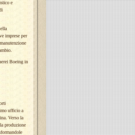
stico e
di
ella
ve imprese per
la manutenzione
cambio.
aerei Boeing in
orti
imo ufficio a
ina. Verso la
lla produzione
asformandole