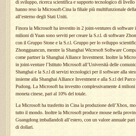
di sviluppo, ricerca scientifica e supporto tecnologico di livell
hanno reso la Microsoft-Cina la filiale più multifunzionale dell
all’esterno degli Stati Uniti.
Finora la Microsoft ha investito in 2 joint-ventures di software 
milioni di Yuan sono serviti per creare la S.r.l. di software Z
con il Gruppo Stone e la S.r.l. Gruppo per lo sviluppo scientifi
Zhongguancun, mentre la Shanghai Wicresoft Software Compa
come partner la Shanghai Alliance Investment. Inoltre la Micro
in joint-venture l’Istituto Microsoft all’Università delle comuni
Shanghai e la S.r.l di servizi tecnologici per il software alla stes
insieme alla Shanghai Alliance Investment e alla S.r.l del Parco
Pudong. La Microsoft ha investito complessivamente 4 milioni
moneta cinese, pari al 10% del totale.
La Microsoft ha trasferito in Cina la produzione dell’Xbox, mo
tutto il mondo. Inoltre la Microsoft produce mouse nella provin
Guangdong imballandoli all’estero, con un valore annuale pari 
di dollari.