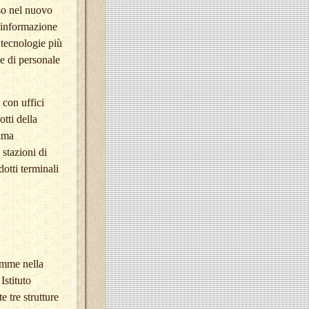
so nel nuovo
l’informazione
 tecnologie più
e di personale
 con uffici
otti della
tima
 stazioni di
otti terminali
omme nella
Istituto
 tre strutture