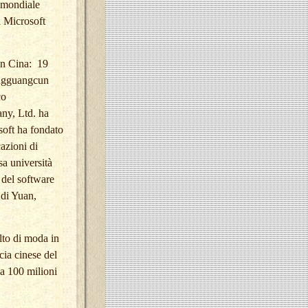
o mondiale
a Microsoft
in Cina:
19
hongguangcun
co
ny, Ltd. ha
soft ha fondato
cazioni di
sa università
 del software
 di Yuan,
lto di moda in
cia cinese del
a 100 milioni