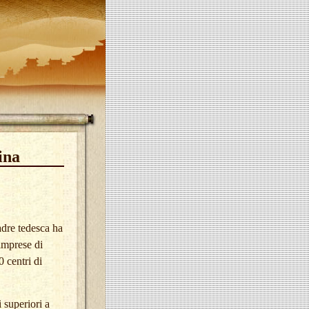
ina
adre tedesca ha
 imprese di
 centri di
 superiori a