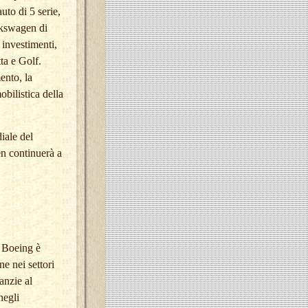
uto di 5 serie,
lkswagen di
 investimenti,
ta e Golf.
ento, la
bilistica della
iale del
n continuerà a
à Boeing è
e nei settori
anzie al
negli