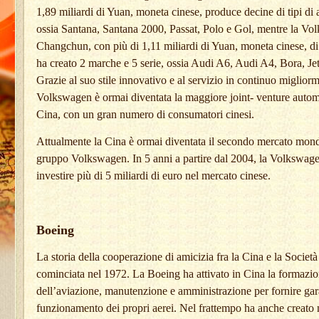
1,89 miliardi di Yuan, moneta cinese, produce decine di tipi di a
ossia Santana, Santana 2000, Passat, Polo e Gol, mentre la Vo
Changchun, con più di 1,11 miliardi di Yuan, moneta cinese, di
ha creato 2 marche e 5 serie, ossia Audi A6, Audi A4, Bora, Jet
Grazie al suo stile innovativo e al servizio in continuo migliorm
Volkswagen è ormai diventata la maggiore joint- venture automo
Cina, con un gran numero di consumatori cinesi.
Attualmente la Cina è ormai diventata il secondo mercato mond
gruppo Volkswagen. In 5 anni a partire dal 2004, la Volkswage
investire più di 5 miliardi di euro nel mercato cinese.
Boeing
La storia della cooperazione di amicizia fra la Cina e la Societ
cominciata nel 1972. La Boeing ha attivato in Cina la formazion
dell’aviazione, manutenzione e amministrazione per fornire gar
funzionamento dei propri aerei. Nel frattempo ha anche creato 