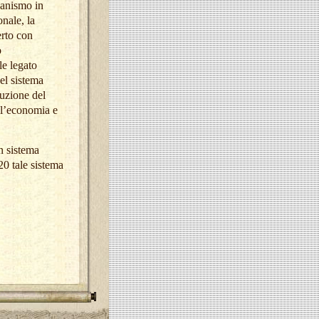
canismo in
nale, la
erto con
o
le legato
el sistema
ruzione del
ll’economia e
n sistema
20 tale sistema