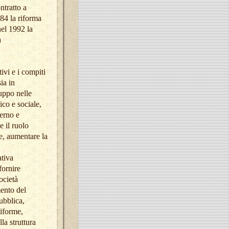
ntratto a
84 la riforma
nel 1992 la
a
ivi e i compiti
ia in
luppo nelle
co e sociale,
terno e
e il ruolo
e, aumentare la
tiva
fornire
ocietà
ento del
ubblica,
iforme,
la struttura