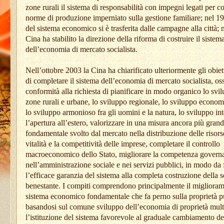
zone rurali il sistema di responsabilità con impegni legati per co
norme di produzione imperniato sulla gestione familiare; nel 19
del sistema economico si è trasferita dalle campagne alla città; 
Cina ha stabilito la direzione della riforma di costruire il sistem
dell’economia di mercato socialista.
Nell’ottobre 2003 la Cina ha chiarificato ulteriormente gli obiett
di completare il sistema dell’economia di mercato socialista, oss
conformità alla richiesta di pianificare in modo organico lo svi
zone rurali e urbane, lo sviluppo regionale, lo sviluppo economi
lo sviluppo armonioso fra gli uomini e la natura, lo sviluppo in
l’apertura all’estero, valorizzare in una misura ancora più grand
fondamentale svolto dal mercato nella distribuzione delle risors
vitalità e la competitività delle imprese, completare il controllo
macroeconomico dello Stato, migliorare la competenza governa
nell’amministrazione sociale e nei servizi pubblici, in modo da 
l’efficace garanzia del sistema alla completa costruzione della s
benestante. I compiti comprendono principalmente il miglioram
sistema economico fondamentale che fa perno sulla proprietà p
basandosi sul comune sviluppo dell’economia di proprietà mult
l’istituzione del sistema favorevole al graduale cambiamento del