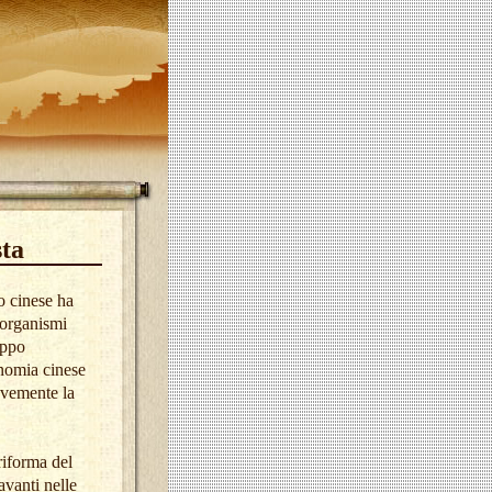
sta
o cinese ha
 organismi
uppo
onomia cinese
avemente la
riforma del
avanti nelle