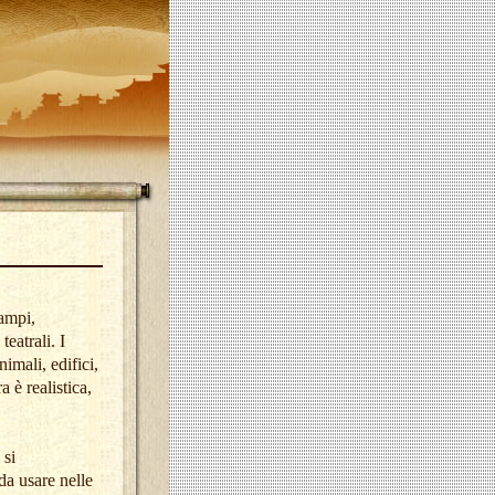
 ampi,
teatrali. I
nimali, edifici,
a è realistica,
 si
da usare nelle