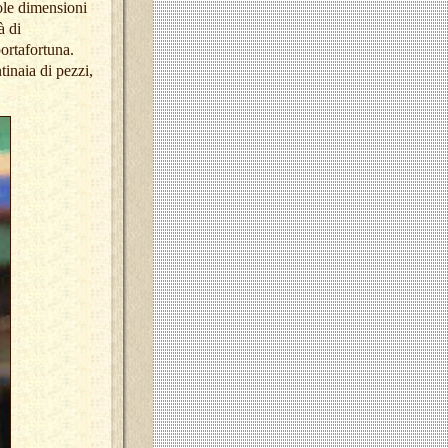
ole dimensioni
à di
portafortuna.
tinaia di pezzi,