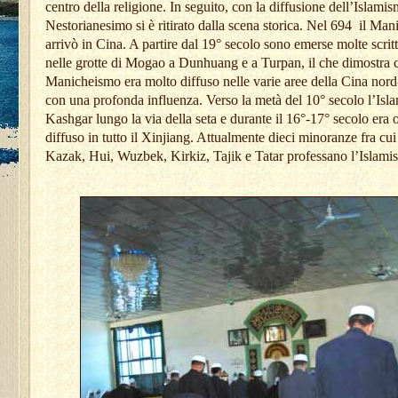
centro della religione. In seguito, con la diffusione dell’Islamism
Nestorianesimo si è ritirato dalla scena storica. Nel 694
il Man
arrivò in Cina. A partire dal 19° secolo sono emerse molte scri
nelle grotte di Mogao a Dunhuang e a Turpan, il che dimostra c
Manicheismo era molto diffuso nelle varie aree della Cina nord
con una profonda influenza. Verso la metà del 10° secolo l’Isl
Kashgar lungo la via della seta e durante il 16°-17° secolo era
diffuso in tutto il Xinjiang. Attualmente dieci minoranze fra cu
Kazak, Hui, Wuzbek, Kirkiz, Tajik e Tatar professano l’Islami