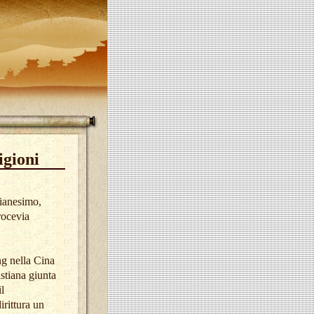
igioni
ianesimo,
rocevia
ng nella Cina
istiana giunta
l
rittura un