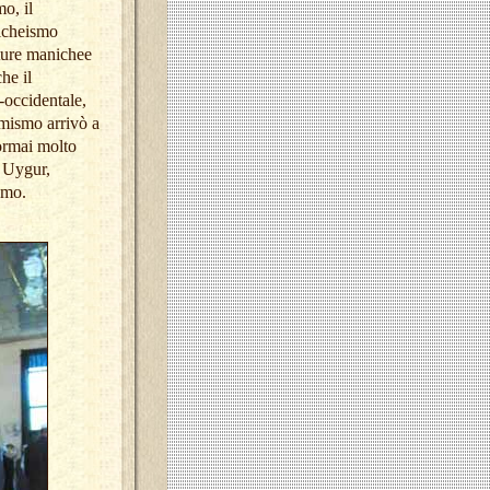
o, il
icheismo
tture manichee
he il
-occidentale,
amismo arrivò a
 ormai molto
i Uygur,
smo.